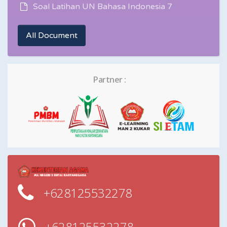
Soal Latihan UN Bahasa Indonesia 7
All Document
Partner :
+628125532278
+628125532278