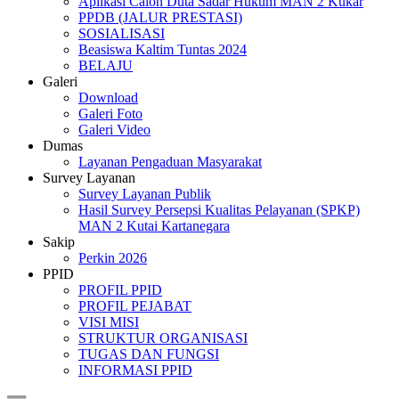
Aplikasi Calon Duta Sadar Hukum MAN 2 Kukar
PPDB (JALUR PRESTASI)
SOSIALISASI
Beasiswa Kaltim Tuntas 2024
BELAJU
Galeri
Download
Galeri Foto
Galeri Video
Dumas
Layanan Pengaduan Masyarakat
Survey Layanan
Survey Layanan Publik
Hasil Survey Persepsi Kualitas Pelayanan (SPKP)
MAN 2 Kutai Kartanegara
Sakip
Perkin 2026
PPID
PROFIL PPID
PROFIL PEJABAT
VISI MISI
STRUKTUR ORGANISASI
TUGAS DAN FUNGSI
INFORMASI PPID