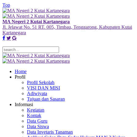
Top
MA Negeri 2 Kutai Kartanegara
Jl. Jelawat No. 51 RT. 005, Timbau, Tenggarong, Kabupaten Kutai
Kartanegara
Home
Profil
Profil Sekolah
VISI DAN MISI
Adiwiyata
Tujuan dan Sasaran
Informasi
Kegiatan
Kontak
Data Guru
Data Siswa
Data Invetaris Tanaman