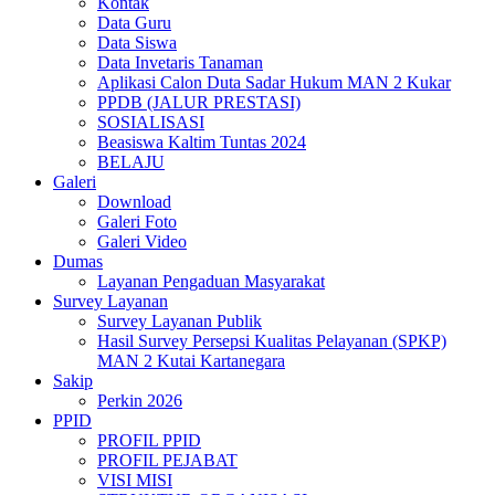
Kontak
Data Guru
Data Siswa
Data Invetaris Tanaman
Aplikasi Calon Duta Sadar Hukum MAN 2 Kukar
PPDB (JALUR PRESTASI)
SOSIALISASI
Beasiswa Kaltim Tuntas 2024
BELAJU
Galeri
Download
Galeri Foto
Galeri Video
Dumas
Layanan Pengaduan Masyarakat
Survey Layanan
Survey Layanan Publik
Hasil Survey Persepsi Kualitas Pelayanan (SPKP)
MAN 2 Kutai Kartanegara
Sakip
Perkin 2026
PPID
PROFIL PPID
PROFIL PEJABAT
VISI MISI