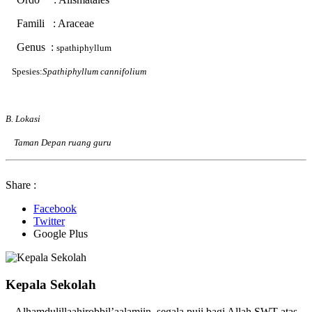
Famili : Araceae
Genus :
spathiphyllum
Spesies:
Spathiphyllum cannifolium
B. Lokasi
Taman Depan ruang guru
Share :
Facebook
Twitter
Google Plus
Kepala Sekolah
Alhamdulillaahirobbil’aalamiin, segala puji bagi Allah SWT atas